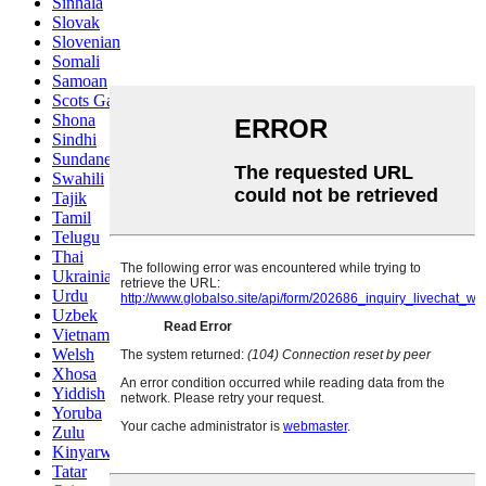
Sinhala
Slovak
Slovenian
Somali
Samoan
Scots Gaelic
Shona
Sindhi
Sundanese
Swahili
Tajik
Tamil
Telugu
Thai
Ukrainian
Urdu
Uzbek
Vietnamese
Welsh
Xhosa
Yiddish
Yoruba
Zulu
Kinyarwanda
Tatar