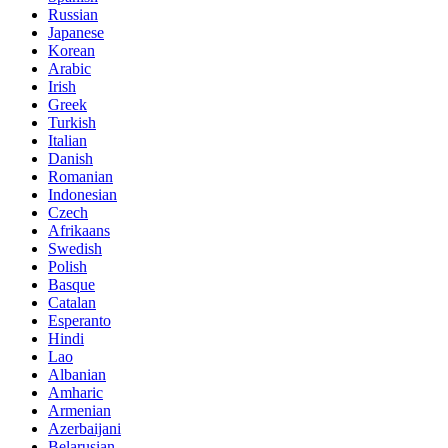
Russian
Japanese
Korean
Arabic
Irish
Greek
Turkish
Italian
Danish
Romanian
Indonesian
Czech
Afrikaans
Swedish
Polish
Basque
Catalan
Esperanto
Hindi
Lao
Albanian
Amharic
Armenian
Azerbaijani
Belarusian