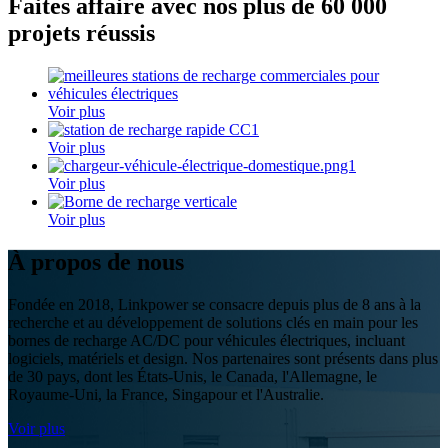
Faites affaire avec nos plus de 60 000
projets réussis
Voir plus
Voir plus
Voir plus
Voir plus
À propos de nous
Fondée en 2018, Linkpower se consacre depuis plus de 8 ans à la
recherche et au développement de solutions clés en main pour les
bornes de recharge AC/DC pour véhicules électriques, incluant
logiciels, matériels et design. Nos partenaires sont présents dans plus
de 30 pays, dont les États-Unis, le Canada, l'Allemagne, le
Royaume-Uni, la France, Singapour et l'Australie.
Voir plus