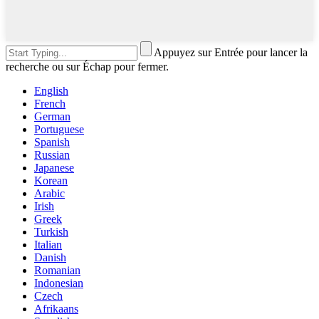
Appuyez sur Entrée pour lancer la
recherche ou sur Échap pour fermer.
English
French
German
Portuguese
Spanish
Russian
Japanese
Korean
Arabic
Irish
Greek
Turkish
Italian
Danish
Romanian
Indonesian
Czech
Afrikaans