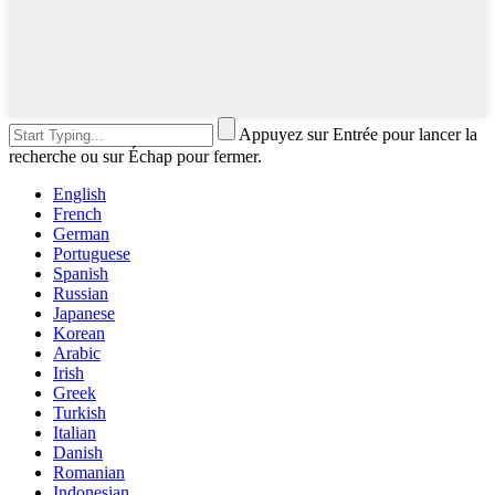
Appuyez sur Entrée pour lancer la
recherche ou sur Échap pour fermer.
English
French
German
Portuguese
Spanish
Russian
Japanese
Korean
Arabic
Irish
Greek
Turkish
Italian
Danish
Romanian
Indonesian