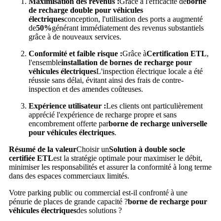
Maximisation des revenus :
Grâce à l'efficacité de
borne
de recharge double pour véhicules
électriques
conception, l'utilisation des ports a augmenté
de
50%
générant immédiatement des revenus substantiels
grâce à de nouveaux services.
Conformité et faible risque :
Grâce à
Certification ETL
,
l'ensemble
installation de bornes de recharge pour
véhicules électriques
L'inspection électrique locale a été
réussie sans délai, évitant ainsi des frais de contre-
inspection et des amendes coûteuses.
Expérience utilisateur :
Les clients ont particulièrement
apprécié l'expérience de recharge propre et sans
encombrement offerte par
borne de recharge universelle
pour véhicules électriques
.
Résumé de la valeur
Choisir un
Solution à double socle
certifiée ETL
est la stratégie optimale pour maximiser le débit,
minimiser les responsabilités et assurer la conformité à long terme
dans des espaces commerciaux limités.
Votre parking public ou commercial est-il confronté à une
pénurie de places de grande capacité ?
borne de recharge pour
véhicules électriques
des solutions ?